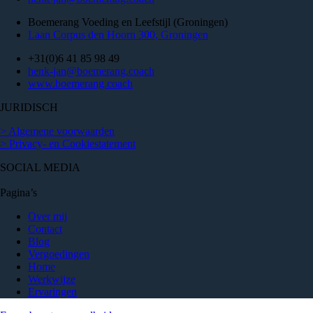
Boemerang Voeding en Leefstijl (Groningen)
Laan Corpus den Hoorn 300, Groningen
+31(0)6 41 85 98 49
henk-jan@boemerang.coach
www.boemerang.coach
JURIDISCH
> Algemene voorwaarden
> Privacy- en Cookiestatement
SOCIAL MEDIA
Pagina’s
Over mij
Contact
Blog
Vergoedingen
Home
Werkwijze
Ervaringen