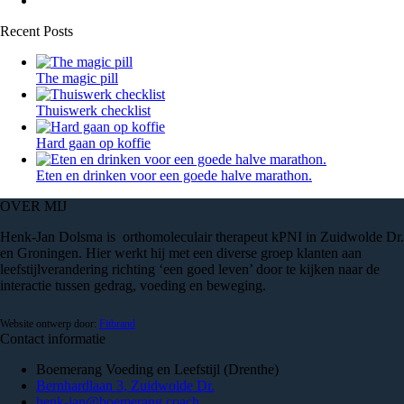
Recent Posts
The magic pill
Thuiswerk checklist
Hard gaan op koffie
Eten en drinken voor een goede halve marathon.
OVER MIJ
Henk-Jan Dolsma is orthomoleculair therapeut kPNI in Zuidwolde Dr.
en Groningen. Hier werkt hij met een diverse groep klanten aan
leefstijlverandering richting ‘een goed leven’ door te kijken naar de
interactie tussen gedrag, voeding en beweging.
Website ontwerp door:
Fitbrand
Contact informatie
Boemerang Voeding en Leefstijl (Drenthe)
Bernhardlaan 3, Zuidwolde Dr.
henk-jan@boemerang.coach